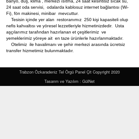
banyo, duş, klima , merkezi ısıtma, 24 saat kesintisiz sıcak su,
24 saat oda servisi, odalarda kablosuz internet bağlantısı (Wi-
Fi), fön makinesi, minibar mevcuttur.
Tesisin içinde yer alan restoranımız 250 kişi kapasiteli olup
nefis kahvaltısı ve yöresel lezzetleriyle hizmetinizdedir. Usta
aşçılarımız tarafından hazırlanan et çeşitlerimiz ve
yemeklerimiz yöreye ait en taze ürünlerle hazırlanmaktadır.
Otelimiz ile havalimanı ve şehir merkezi arasında ücretsiz
transfer hizmetimiz bulunmaktadır.
Trabzon Özkaradeniz Tel Örgü Panel Çit Copyright 2020
Tasarım ve Yazılım : GülNet