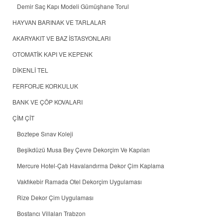
Demir Saç Kapı Modeli Gümüşhane Torul
HAYVAN BARINAK VE TARLALAR
AKARYAKIT VE BAZ İSTASYONLARI
OTOMATİK KAPI VE KEPENK
DİKENLİ TEL
FERFORJE KORKULUK
BANK VE ÇÖP KOVALARI
ÇİM ÇİT
Boztepe Sınav Koleji
Beşikdüzü Musa Bey Çevre Dekorçim Ve Kapıları
Mercure Hotel-Çatı Havalandırma Dekor Çim Kaplama
Vakfıkebir Ramada Otel Dekorçim Uygulaması
Rize Dekor Çim Uygulaması
Bostancı Villaları Trabzon