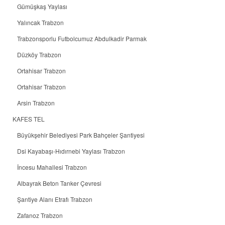
Gümüşkaş Yaylası
Yalıncak Trabzon
Trabzonsporlu Futbolcumuz Abdulkadir Parmak
Düzköy Trabzon
Ortahisar Trabzon
Ortahisar Trabzon
Arsin Trabzon
KAFES TEL
Büyükşehir Belediyesi Park Bahçeler Şantiyesi
Dsi Kayabaşı-Hıdırnebi Yaylası Trabzon
İncesu Mahallesi Trabzon
Albayrak Beton Tanker Çevresi
Şantiye Alanı Etrafı Trabzon
Zafanoz Trabzon