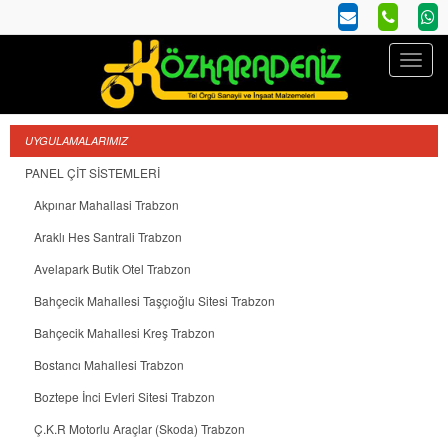
UYGULAMALARIMIZ
PANEL ÇİT SİSTEMLERİ
Akpınar Mahallasi Trabzon
Araklı Hes Santrali Trabzon
Avelapark Butik Otel Trabzon
Bahçecik Mahallesi Taşçıoğlu Sitesi Trabzon
Bahçecik Mahallesi Kreş Trabzon
Bostancı Mahallesi Trabzon
Boztepe İnci Evleri Sitesi Trabzon
Ç.K.R Motorlu Araçlar (Skoda) Trabzon