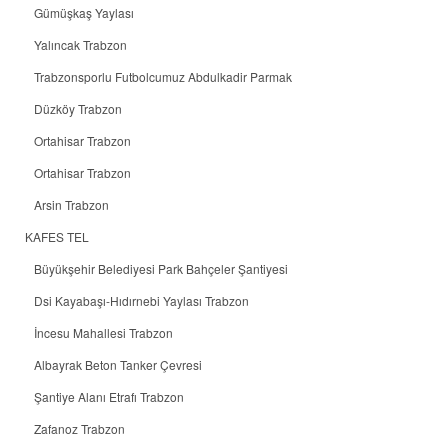
Gümüşkaş Yaylası
Yalıncak Trabzon
Trabzonsporlu Futbolcumuz Abdulkadir Parmak
Düzköy Trabzon
Ortahisar Trabzon
Ortahisar Trabzon
Arsin Trabzon
KAFES TEL
Büyükşehir Belediyesi Park Bahçeler Şantiyesi
Dsi Kayabaşı-Hıdırnebi Yaylası Trabzon
İncesu Mahallesi Trabzon
Albayrak Beton Tanker Çevresi
Şantiye Alanı Etrafı Trabzon
Zafanoz Trabzon