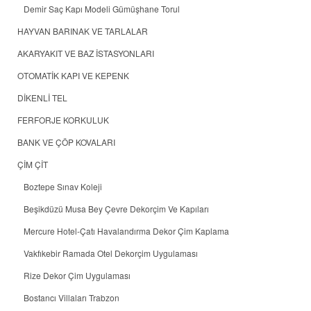
Demir Saç Kapı Modeli Gümüşhane Torul
HAYVAN BARINAK VE TARLALAR
AKARYAKIT VE BAZ İSTASYONLARI
OTOMATİK KAPI VE KEPENK
DİKENLİ TEL
FERFORJE KORKULUK
BANK VE ÇÖP KOVALARI
ÇİM ÇİT
Boztepe Sınav Koleji
Beşikdüzü Musa Bey Çevre Dekorçim Ve Kapıları
Mercure Hotel-Çatı Havalandırma Dekor Çim Kaplama
Vakfıkebir Ramada Otel Dekorçim Uygulaması
Rize Dekor Çim Uygulaması
Bostancı Villaları Trabzon