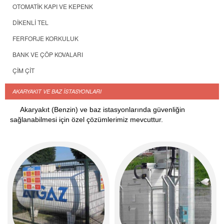
OTOMATİK KAPI VE KEPENK
DİKENLİ TEL
FERFORJE KORKULUK
BANK VE ÇÖP KOVALARI
ÇİM ÇİT
AKARYAKIT VE BAZ İSTASYONLARI
Akaryakıt (Benzin) ve baz istasyonlarında güvenliğin
sağlanabilmesi için özel çözümlerimiz mevcuttur.