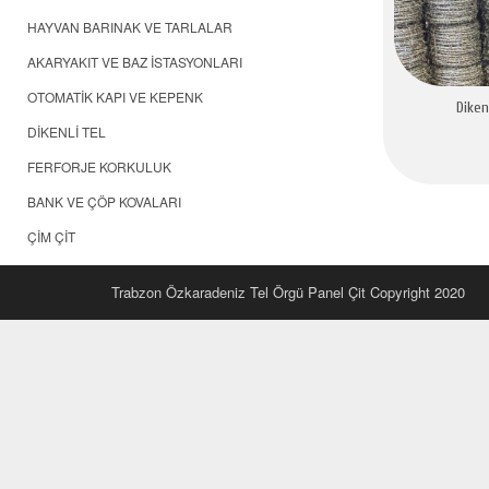
HAYVAN BARINAK VE TARLALAR
AKARYAKIT VE BAZ İSTASYONLARI
OTOMATİK KAPI VE KEPENK
Diken
DİKENLİ TEL
FERFORJE KORKULUK
BANK VE ÇÖP KOVALARI
ÇİM ÇİT
Trabzon Özkaradeniz Tel Örgü Panel Çit Copyright 2020