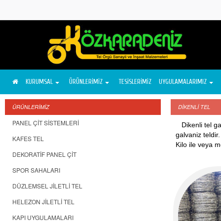
KURUMSAL
ÜRÜNLERİMİZ
TESİSLERİMİZ
UYGULAMALARIMIZ
ÜRÜNLERİMİZ
DİKENLİ TEL
PANEL ÇİT SİSTEMLERİ
Dikenli tel ga
galvaniz teldir.
KAFES TEL
Kilo ile veya m
DEKORATİF PANEL ÇİT
SPOR SAHALARI
DÜZLEMSEL JİLETLİ TEL
HELEZON JİLETLİ TEL
KAPI UYGULAMALARI