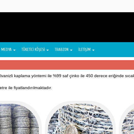
MEDYA
TÜKETİCİ KÖŞESİ
TRABZON
İLETİŞİM
lvanizli kaplama yöntemi ile %99 saf çinko ile 450 derece eriğinde sıc
etre ile fiyatlandırılmaktadır.