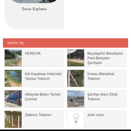
Duvar Kaplama
KAFES TEL
DERECİK
Büyükşehir Belediyesi
Park Bahçeler
Şantiyesi
Dsi Kayabaşı-Hıdırnebi
İncesu Mahallesi
Yaylası Trabzon
Trabzon
Albayrak Beton Tanker
Şantiye Alanı Etrafı
Çevresi
Trabzon
Zafanoz Trabzon
arsin cirav