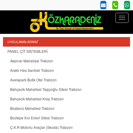
UYGULAMALARIMIZ
PANEL ÇİT SİSTEMLERİ
Akpınar Mahallasi Trabzon
Araklı Hes Santrali Trabzon
Avelapark Butik Otel Trabzon
Bahçecik Mahallesi Taşçıoğlu Sitesi Trabzon
Bahçecik Mahallesi Kreş Trabzon
Bostancı Mahallesi Trabzon
Boztepe İnci Evleri Sitesi Trabzon
Ç.K.R Motorlu Araçlar (Skoda) Trabzon