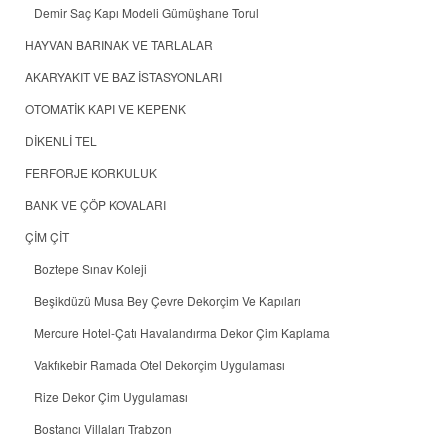
Demir Saç Kapı Modeli Gümüşhane Torul
HAYVAN BARINAK VE TARLALAR
AKARYAKIT VE BAZ İSTASYONLARI
OTOMATİK KAPI VE KEPENK
DİKENLİ TEL
FERFORJE KORKULUK
BANK VE ÇÖP KOVALARI
ÇİM ÇİT
Boztepe Sınav Koleji
Beşikdüzü Musa Bey Çevre Dekorçim Ve Kapıları
Mercure Hotel-Çatı Havalandırma Dekor Çim Kaplama
Vakfıkebir Ramada Otel Dekorçim Uygulaması
Rize Dekor Çim Uygulaması
Bostancı Villaları Trabzon