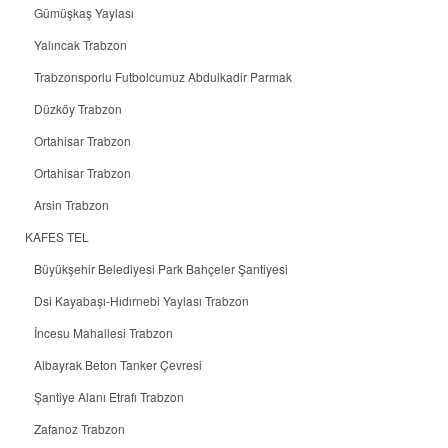
Gümüşkaş Yaylası
Yalıncak Trabzon
Trabzonsporlu Futbolcumuz Abdulkadir Parmak
Düzköy Trabzon
Ortahisar Trabzon
Ortahisar Trabzon
Arsin Trabzon
KAFES TEL
Büyükşehir Belediyesi Park Bahçeler Şantiyesi
Dsi Kayabaşı-Hıdırnebi Yaylası Trabzon
İncesu Mahallesi Trabzon
Albayrak Beton Tanker Çevresi
Şantiye Alanı Etrafı Trabzon
Zafanoz Trabzon