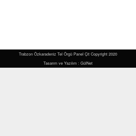
Trabzon Özkaradeniz Tel Örgü Panel Çit Copyright 2020
Tasarım ve Yazılım : GülNet