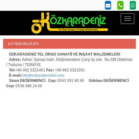
İLETİŞİM BİLGİLERİ
ÖZKARADENİZ TEL ÖRGÜ SANAYİİ VE İNŞAAT MALZEMELERİ
Adres:
Adres: Sanayi mah. Değirmendere Çarşı İçi sok. No:3/B Ortahisar
/ Trabzon / TÜRKİYE
Tel:
+90 462 3321461
Fax:
+90 462 3321561
E-mail:
info@ozkaradeniztel.com
Sinan DEĞERMENCİ Cep:
0543 291 80 69
Gökhan DEĞERMENCİ
Cep:
0538 388 24 06